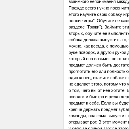
взаимного непонимания между
Прежде всего нужно покончить
этого научите свою собаку иг
плохие игры". Обучите ее как
разделе "Трюки"). Займите эт
вторых, обучите ее выполнять 
собака должна выпустить то, 
можно, как всегда, с помощью
руке поводок, а другой рукой 
который она возьмет, но от ко
предмет должен быть достато
проглотить его или полностью
один конец, скажите собаке с
не сделает этого, потому что
о том, чего вы от нее хотите.
поводок и быстро и резко дер
предмет к себе. Если вы буде
крепче держать предмет зуба
команды, она сама выпустит т
открывает рот. В этот момент
у себя за спиной. После этог