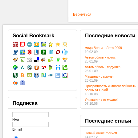
Вернуться
Social
Bookmark
Последние
новости
мода Весна - Лето 2009
10.02.09
Автомобиль - лотос
25.01.09
Автомобиль - подушка
25.01.09
Машина - самолет
25.01.09
Прозрачность и многослойность 
осень от Chloй
13.10.08
Учиться - это модно!
Подписка
07.10.08
Имя
Последние
статьи
E-mail
Новый online market!
14.02.12