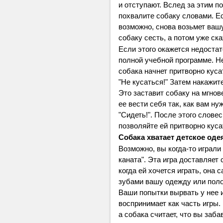
и отступают. Вслед за этим п
похвалите собаку словами. Ес
возможно, снова возьмет вашу
собаку сесть, а потом уже ска
Если этого окажется недостат
полной учебной программе. Не
собака начнет притворно куса
"Не кусаться!" Затем накажите
Это заставит собаку на мгнов
ее вести себя так, как вам н
"Сидеть!". После этого слове
позволяйте ей притворно куса
Собака хватает детское оде
Возможно, вы когда-то играли
каната". Эта игра доставляет
когда ей хочется играть, она 
зубами вашу одежду или поло
Ваши попытки вырвать у нее и
воспринимает как часть игры.
а собака считает, что вы заб