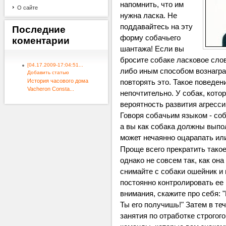
напомнить, что им
О сайте
нужна ласка. Не
поддавайтесь на эту
Последние
форму собачьего
коментарии
шантажа! Если вы
бросите собаке ласковое слов
[04.17.2009-17:04:51...
либо иным способом вознаград
Добавить статью
повторять это. Такое поведени
История часового дома
Vacheron Consta...
непочтительно. У собак, кот
вероятность развития агресси
Говоря собачьим языком - соб
а вы как собака должны выпол
может нечаянно оцарапать ил
Проще всего прекратить такое 
однако не совсем так, как она
снимайте с собаки ошейник и
постоянно контролировать ее 
внимания, скажите про себя: 
Ты его получишь!" Затем в те
занятия по отработке строгог