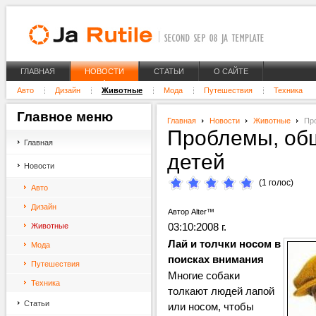
ГЛАВНАЯ
НОВОСТИ
СТАТЬИ
О САЙТЕ
Авто
Дизайн
Животные
Мода
Путешествия
Техника
Главное
меню
Главная
Новости
Животные
Про
Проблемы, общ
Главная
детей
Новости
(1 голос)
Авто
Дизайн
Автор Alter™
03:10:2008 г.
Животные
Лай и толчки носом в
Мода
поисках внимания
Путешествия
Многие собаки
Техника
толкают людей лапой
Статьи
или носом, чтобы