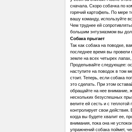
сначала. Скоро собачка по ко
горячий картофель. По мере т
вашу команду, используйте в
Чем труднее ей сопротивлять
большим энтузиазмом вы долж
Собака прыгает
Так как собака на поводке, ва
последнее время вы провели м
земле на всех четырех лапах, 
Проделывайте следующее: ост
наступите на поводок в том ме
стоит. Теперь, если собака по
это сделать. При этом остав
обращайте на нее внимание, ж
нескольких безуспешных прыж
велите ей сесть и с теплотой 
контролирует свои действия. 
когда вы будете хвалит ее, п
внимания, пока она не успоко
упражнений собака поймет, чег