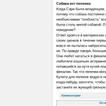
Собака ест пеленки
Когда Сара была младенцем, е
потому что собака постоянно 
необъяснимая "злобность" все
была столь милой собакой. О
поведение?
Ответ кроется в материнских 
своих щенков в течение первы
вовсе не пыталась наброситьс
ее. По правде говоря, больши
Они любят кататься в фекалия
любители кошачьих испражне
попавшейся на пути кучей лош
фекалии. Так что пеленки мог
Купите для пеленок ведро в н
когда-нибудь захотите, чтобы
застанете ее жующей грязную 
Комментарии
Оста