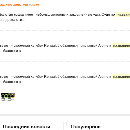
 редкую золотую кошку
е. Золотая кошка имеет небольшуюголову и закругленные уши. Судя по
назва
го до золоти...
ть лет – скромный хэтчбек Renault 5 обзавелся приставкой Alpine к
названию
базового в...
ть лет – скромный хэтчбек Renault 5 обзавелся приставкой Alpine к
названию
базового в...
Последние
новости
Популярное