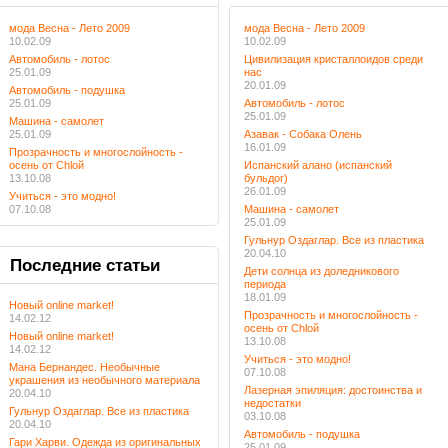
мода Весна - Лето 2009
мода Весна - Лето 2009
10.02.09
10.02.09
Автомобиль - лотос
Цивилизация кристаллоидов среди
25.01.09
нас
20.01.09
Автомобиль - подушка
25.01.09
Автомобиль - лотос
25.01.09
Машина - самолет
25.01.09
Азавак - Собака Олень
16.01.09
Прозрачность и многослойность -
осень от Chloй
Испанский алано (испанский
13.10.08
бульдог)
26.01.09
Учиться - это модно!
07.10.08
Машина - самолет
25.01.09
Гульнур Оздаглар. Все из пластика
20.04.10
Последние
статьи
Дети солнца из доледникового
периода
18.01.09
Новый online market!
Прозрачность и многослойность -
14.02.12
осень от Chloй
Новый online market!
13.10.08
14.02.12
Учиться - это модно!
Мана Бернандес. Необычные
07.10.08
украшения из необычного материала
Лазерная эпиляция: достоинства и
20.04.10
недостатки
Гульнур Оздаглар. Все из пластика
03.10.08
20.04.10
Автомобиль - подушка
Гари Харви. Одежда из оригинальных
25.01.09