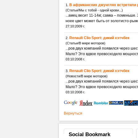
В африканских джунглях встретили
1.
(Статьи/Мы с тобой - одной крови...)
...амец весит 11-14кг, самка – поменьш
ноее цвет может быть от золотисто-рыже
27:10:2009 г.
Renault Clio Sport: дикий хэтчбек
2.
(Статьи/В мире моторов)
...ров двух компаний появился через шес
Мало? Это вдвое превосходило мощность 
03:10:2008 г.
Renault Clio Sport: дикий хэтчбек
3.
(Новости/В мире моторов)
...ров двух компаний появился через шес
Мало? Это вдвое превосходило мощность 
03:10:2008 г.
Вернуться
Social
Bookmark