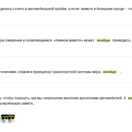
одилось стоять в автомобильной пробке, а если живете в большом городе – т
абака, при ожирении и появляющемся «пивном животе» может
вообще
приводить к
зотическим, словом в принципах транспортной системы мира
вообще
. ...
ы, чтобы показать, как мы загрязняем экологию выхлопами автомобилей. А
в
 маленькая заметк...