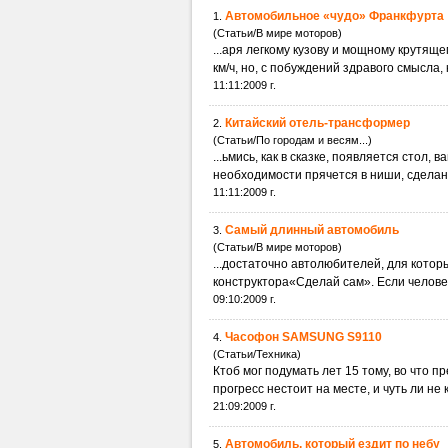
Автомобильное «чудо» Франкфурта
1.
(Статьи/В мире моторов)
...аря легкому кузову и мощному крутящ
км/ч, но, с побуждений здравого смысла, к
11:11:2009 г.
Китайский отель-трансформер
2.
(Статьи/По городам и весям...)
...ьмись, как в сказке, появляется стол,
необходимости прячется в ниши, сделанн
11:11:2009 г.
Самый длинный автомобиль
3.
(Статьи/В мире моторов)
...достаточно автолюбителей, для кото
конструктора«Сделай сам». Если человек
09:10:2009 г.
Часофон SAMSUNG S9110
4.
(Статьи/Техника)
Ктоб мог подумать лет 15 тому, во что 
прогресс нестоит на месте, и чуть ли не
21:09:2009 г.
Автомобиль, который ездит по небу
5.