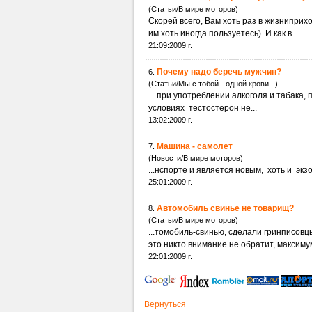
(Статьи/В мире моторов)
Скорей всего, Вам хоть раз в жизниприх
им хоть иногда пользуетесь). И как в
21:09:2009 г.
Почему надо беречь мужчин?
6.
(Статьи/Мы с тобой - одной крови...)
... при употреблении алкоголя и т
условиях тестостерон не...
13:02:2009 г.
Машина - самолет
7.
(Новости/В мире моторов)
...нспорте и является новым, хоть и эк
25:01:2009 г.
Автомобиль свинье не товарищ?
8.
(Статьи/В мире моторов)
...томобиль-свинью, сделали гринписовц
это никто внимание не обратит, максимум
22:01:2009 г.
Вернуться