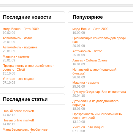
Последние
новости
Популярное
мода Весна - Лето 2009
мода Весна - Лето 2009
10.02.09
10.02.09
Автомобиль - лотос
Цивилизация кристаллоидов среди
25.01.09
нас
20.01.09
Автомобиль - подушка
25.01.09
Автомобиль - лотос
25.01.09
Машина - самолет
25.01.09
Азавак - Собака Олень
16.01.09
Прозрачность и многослойность -
осень от Chloй
Испанский алано (испанский
13.10.08
бульдог)
26.01.09
Учиться - это модно!
07.10.08
Машина - самолет
25.01.09
Гульнур Оздаглар. Все из пластика
20.04.10
Последние
статьи
Дети солнца из доледникового
периода
18.01.09
Новый online market!
Прозрачность и многослойность -
14.02.12
осень от Chloй
Новый online market!
13.10.08
14.02.12
Учиться - это модно!
Мана Бернандес. Необычные
07.10.08