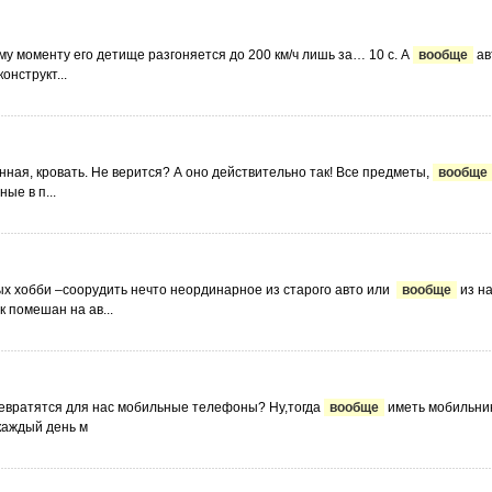
ему моменту его детище разгоняется до 200 км/ч лишь за… 10 с. А
вообще
ав
онструкт...
 ванная, кровать. Не верится? А оно действительно так! Все предметы,
вообще
ые в п...
рых хобби –соорудить нечто неординарное из старого авто или
вообще
из н
 помешан на ав...
превратятся для нас мобильные телефоны? Ну,тогда
вообще
иметь мобильник счита
 каждый день м