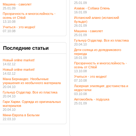
25.01.09
Машина - самолет
25.01.09
Азавак - Собака Олень
16.01.09
Прозрачность и многослойность -
осень от Chloй
Испанский алано (испанский
13.10.08
бульдог)
26.01.09
Учиться - это модно!
07.10.08
Машина - самолет
25.01.09
Гульнур Оздаглар. Все из пластика
20.04.10
Последние
статьи
Дети солнца из доледникового
периода
18.01.09
Новый online market!
Прозрачность и многослойность -
14.02.12
осень от Chloй
Новый online market!
13.10.08
14.02.12
Учиться - это модно!
Мана Бернандес. Необычные
07.10.08
украшения из необычного материала
Лазерная эпиляция: достоинства и
20.04.10
недостатки
Гульнур Оздаглар. Все из пластика
03.10.08
20.04.10
Автомобиль - подушка
Гари Харви. Одежда из оригинальных
25.01.09
материалов
20.04.10
Мини-Европа в Бельгии
22.03.10