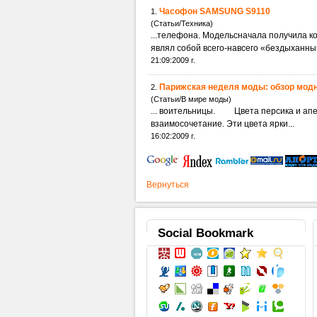
Часофон SAMSUNG S9110
1.
(Статьи/Техника)
...телефона. Модельсначала п
являл собой всего-навсего «бездыханный
21:09:2009 г.
Парижская неделя моды: обзор модн
2.
(Статьи/В мире моды)
... воительницы. Цвета пе
взаимосочетание. Эти цвета ярки...
16:02:2009 г.
Вернуться
Social
Bookmark