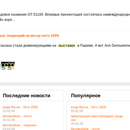
олучила кодовое название GT-S1100. Впервые презентация состоялась намеждународ
» корп...
ых тенденций на весну-лето 2009
рсика и апельсина стали доминирующими на
выставке
в Париже. А вот Ann Demuelem
Последние
новости
Популярное
мода Весна - Лето 2009
мода Весна - Лето 2009
10.02.09
10.02.09
Автомобиль - лотос
Цивилизация кристаллоидов среди
25.01.09
нас
20.01.09
Автомобиль - подушка
25.01.09
Автомобиль - лотос