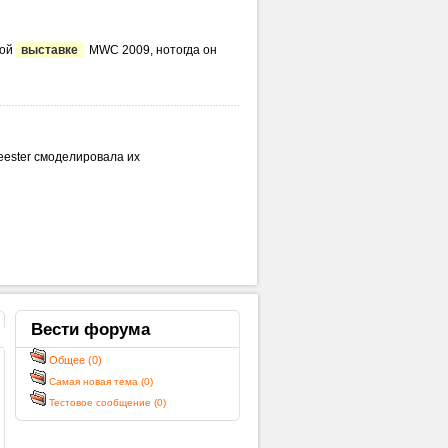
ной
выставке
MWC 2009, нотогда он
eester смоделировала их
Вести
форума
Общее (0)
Самая новая тема (0)
Тестовое сообщение (0)