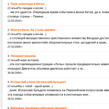
Парк шоколада в Китае
1.
(Статьи/По городам и весям...)
... им это удается. Очередным ярким событием в жизни Китая, да и, пож
столице страны – Пекине. ...
11:03:2010 г.
Мангуп-Кале. На стыке времен
2.
(Статьи/По городам и весям...)
...л столицей могущественного христианского княжества Феодоро,дости
построено много крепостейи оборонительных стен, цитаделей и храм...
27:10:2009 г.
Овощная машина
3.
(Статьи/В мире моторов)
...эти составляющиеконструкции «Лолы» прошли предварительно химич
огородах! Двигатель объемом двалитра работает у чу...
30:06:2009 г.
Испанский алано (испанский бульдог)
4.
(Статьи/Мы с тобой - одной крови...)
...ание. Испанские бульдоги появились на Пиренейском полуострове вме
эта порода собак впервые упоминается в охотничьих книг...
26:01:2009 г.
Маремма (мареммо-абруцкая овчарка)
5.