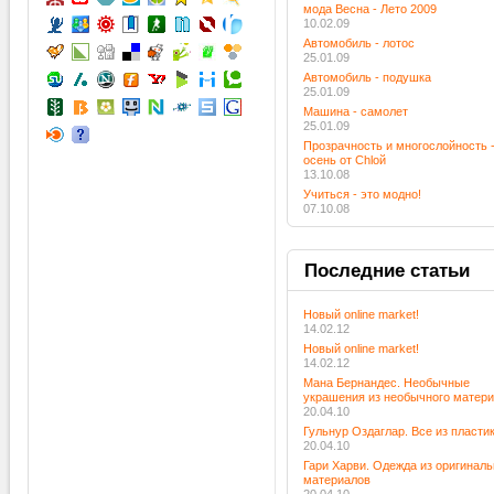
мода Весна - Лето 2009
10.02.09
Автомобиль - лотос
25.01.09
Автомобиль - подушка
25.01.09
Машина - самолет
25.01.09
Прозрачность и многослойность 
осень от Chloй
13.10.08
Учиться - это модно!
07.10.08
Последние
статьи
Новый online market!
14.02.12
Новый online market!
14.02.12
Мана Бернандес. Необычные
украшения из необычного матер
20.04.10
Гульнур Оздаглар. Все из пласти
20.04.10
Гари Харви. Одежда из оригинал
материалов