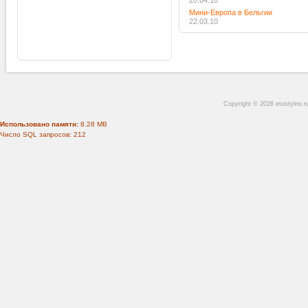
20.04.10
Мини-Европа в Бельгии
22.03.10
Copyright © 2026 etostylno.
Использовано памяти:
8.28 MB
Число SQL запросов: 212