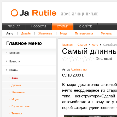
ГЛАВНАЯ
НОВОСТИ
СТАТЬИ
О САЙТЕ
Авто
Дизайн
Животные
Мода
Путешествия
Техника
Главное
меню
Главная
Статьи
Авто
Самый дл
Самый длинны
Главная
(0 голосов)
Новости
Автор
Administrator
Статьи
09:10:2009 г.
Авто
В мире достаточно автолюб
Дизайн
нечто неординарное из старо
Животные
типа конструктора«Сдел
Мода
автомобилях и к тому же у 
Путешествия
порой создает удивительные 
Техника