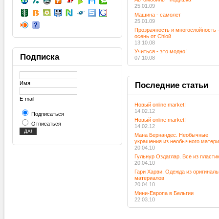
25.01.09
Машина - самолет
25.01.09
Прозрачность и многослойность 
осень от Chloй
13.10.08
Учиться - это модно!
Подписка
07.10.08
Имя
Последние
статьи
E-mail
Новый online market!
14.02.12
Подписаться
Новый online market!
Отписаться
14.02.12
Мана Бернандес. Необычные
украшения из необычного матер
20.04.10
Гульнур Оздаглар. Все из пласти
20.04.10
Гари Харви. Одежда из оригинал
материалов
20.04.10
Мини-Европа в Бельгии
22.03.10