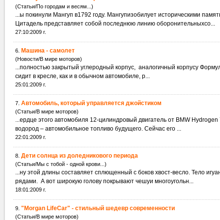
(Статьи/По городам и весям...)
...ы покинули Мангуп в1792 году. Мангупизобилует историческими памя
Цитадель представляет собой последнюю линию оборонительныхсо...
27:10:2009 г.
Машина - самолет
6.
(Новости/В мире моторов)
...полностью закрытый углеродный корпус, аналогичный корпусу Форму
сидит в кресле, как и в обычном автомобиле, р...
25:01:2009 г.
Автомобиль, который управляется джойстиком
7.
(Статьи/В мире моторов)
...ердце этого автомобиля 12-цилиндровый двигатель от BMW Hydrogen
водород – автомобильное топливо будущего. Сейчас его ...
22:01:2009 г.
Дети солнца из доледникового периода
8.
(Статьи/Мы с тобой - одной крови...)
...ну этой длины составляет сплющенный с боков хвост-весло. Тело иг
рядами. А вот широкую голову покрывают чешуи многоугольн...
18:01:2009 г.
"Morgan LifeCar" - стильный шедевр современности
9.
(Статьи/В мире моторов)