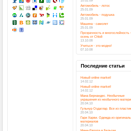
10.02.09
Автомобиль - лотос
25.01.09
Автомобиль - подушка
25.01.09
Машина - самолет
25.01.09
Прозрачность и многослойность 
осень от Chloй
13.10.08
Учиться - это модно!
07.10.08
Последние
статьи
Новый online market!
14.02.12
Новый online market!
14.02.12
Мана Бернандес. Необычные
украшения из необычного матер
20.04.10
Гульнур Оздаглар. Все из пласти
20.04.10
Гари Харви. Одежда из оригинал
материалов
20.04.10
Мини-Европа в Бельгии