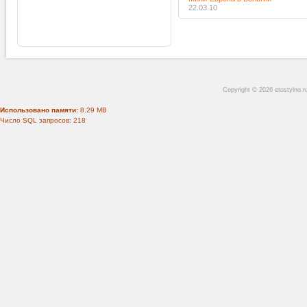
22.03.10
Copyright © 2026 etostylno.
Использовано памяти:
8.29 MB
Число SQL запросов: 218