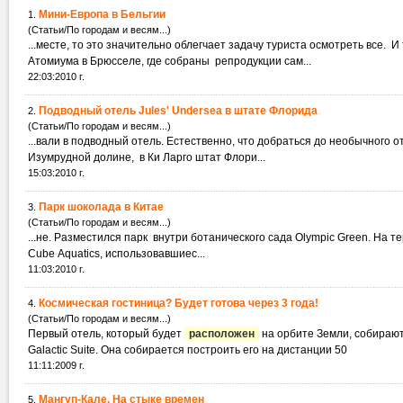
Мини-Европа в Бельгии
1.
(Статьи/По городам и весям...)
...месте, то это значительно облегчает задачу туриста осмотреть все. 
Атомиума в Брюсселе, где собраны репродукции сам...
22:03:2010 г.
Подводный отель Jules' Undersea в штате Флорида
2.
(Статьи/По городам и весям...)
...вали в подводный отель. Естественно, что добраться до н
Изумрудной долине, в Ки Ларго штат Флори...
15:03:2010 г.
Парк шоколада в Китае
3.
(Статьи/По городам и весям...)
...не. Разместился парк внутри ботанического сада Olympic Green. На т
Cube Aquatics, использовавшиес...
11:03:2010 г.
Космическая гостиница? Будет готова через 3 года!
4.
(Статьи/По городам и весям...)
Первый отель, который будет
расположен
на орбите Земли, собирают
Galactic Suite. Она собирается построить его на дистанции 50
11:11:2009 г.
Мангуп-Кале. На стыке времен
5.