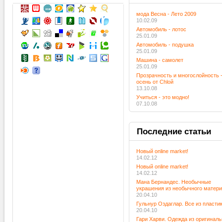
мода Весна - Лето 2009
10.02.09
Автомобиль - лотос
25.01.09
Автомобиль - подушка
25.01.09
Машина - самолет
25.01.09
Прозрачность и многослойность 
осень от Chloй
13.10.08
Учиться - это модно!
07.10.08
Последние
статьи
Новый online market!
14.02.12
Новый online market!
14.02.12
Мана Бернандес. Необычные
украшения из необычного матер
20.04.10
Гульнур Оздаглар. Все из пласти
20.04.10
Гари Харви. Одежда из оригинал