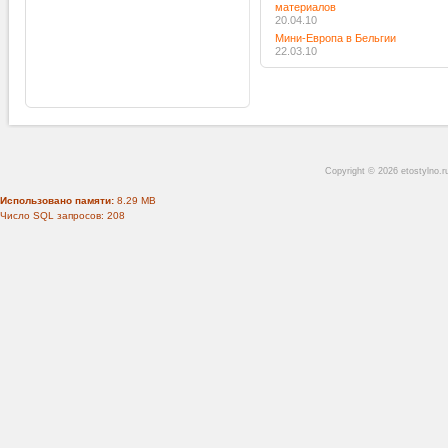
материалов
20.04.10
Мини-Европа в Бельгии
22.03.10
Copyright © 2026 etostylno.
Использовано памяти:
8.29 MB
Число SQL запросов: 208