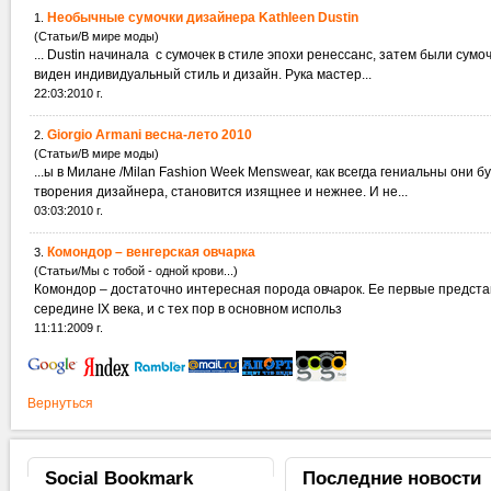
Необычные сумочки дизайнера Kathleen Dustin
1.
(Статьи/В мире моды)
... Dustin начинала с сумочек в стиле эпохи ренессанс, затем были сум
виден индивидуальный стиль и дизайн. Рука мастер...
22:03:2010 г.
Giorgio Armani весна-лето 2010
2.
(Статьи/В мире моды)
...ы в Милане /Milan Fashion Week Menswear, как всегда гениальны они б
творения дизайнера, становится изящнее и нежнее. И не...
03:03:2010 г.
Комондор – венгерская овчарка
3.
(Статьи/Мы с тобой - одной крови...)
Комондор – достаточно интересная порода овчарок. Ее первые предста
середине ІХ века, и с тех пор в основном иcпольз
11:11:2009 г.
Вернуться
Social
Bookmark
Последние
новости