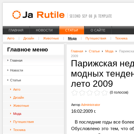
ГЛАВНАЯ
НОВОСТИ
СТАТЬИ
О САЙТЕ
Авто
Дизайн
Животные
Мода
Путешествия
Техника
Главное
меню
Главная
Статьи
Мода
Парижская
2009
Парижская нед
Главная
Новости
модных тенден
Статьи
лето 2009
Авто
(0 голосов)
Дизайн
Автор
Administrator
Животные
16:02:2009 г.
Мода
В последние годы все более
Путешествия
Обусловлено это тем, что об
Техника