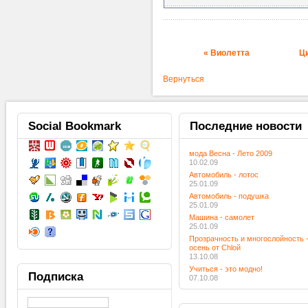
« Виолетта
Ц
Вернуться
Social
Bookmark
Последние
новости
мода Весна - Лето 2009
10.02.09
Автомобиль - лотос
25.01.09
Автомобиль - подушка
25.01.09
Машина - самолет
25.01.09
Прозрачность и многослойность 
осень от Chloй
13.10.08
Учиться - это модно!
Подписка
07.10.08