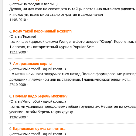
(Статьи/По городам и весям...)
Думаю, ни для кого не секрет, что китайцы постоянно пытаются удивить
и, пожалуй, всего мира стало открытие в самом начал
11:03:2010 г.
Кому такой перочинный ножик??
6.
(Статьи/Техника)
...елия швейцарской фирмы 
1 апреля, как авторитетный журнал Popular Scie...
11:11:2009 г.
Американские керлы
7.
(Статьи/Мы с тобой - одной крови...)
...х жизни начинают закручиваться назад.Полное формирование ушек п
домашний, племенной или выставочный. Главнымпоказателем чист...
27:10:2009 г.
Почему надо беречь мужчин?
8.
(Статьи/Мы с тобой - одной крови...)
...стными усилиями преодолеем любые трудности».
условие, чтобы беречь такую хрупку...
13:02:2009 г.
Карликовая сумчатая летяга
9.
(Статьи/Мы с тобой - одной крови...)