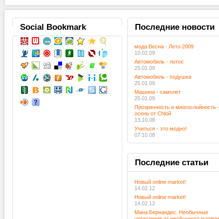
Social
Bookmark
Последние
новости
мода Весна - Лето 2009
10.02.09
Автомобиль - лотос
25.01.09
Автомобиль - подушка
25.01.09
Машина - самолет
25.01.09
Прозрачность и многослойность 
осень от Chloй
13.10.08
Учиться - это модно!
07.10.08
Последние
статьи
Новый online market!
14.02.12
Новый online market!
14.02.12
Мана Бернандес. Необычные
украшения из необычного матер