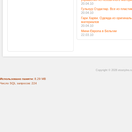
20.04.10
Гульнур Оздаглар. Все из пласти
20.04.10
Гари Харви. Одежда из оригинал
материалов
20.04.10
Мини-Европа в Бельгии
22.03.10
Copyright © 2026 etostylno.
Использовано памяти:
8.29 MB
Число SQL запросов: 224