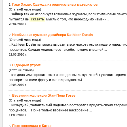
Гари Харви. Одежда из оригинальных материалов
1.
(Статьи/В мире моды)
...зайнер так же использует глянцевые журналы, полиэтиленовые паке
пытается вы
сказать
мысль о том, что необходимо измени...
20:04:2010 г.
Необычные сумочки дизайнера Kathleen Dustin
2.
(Статьи/В мире моды)
...Kathleen Dustin пыталась выразить все красоту окружающего мира, 
процентов. Каждая модель несет в себе, помимо внешней ...
22:03:2010 г.
С добрым утром!
3.
(Статьи/Техника)
...как дела или спросить «как я сегодня выгляжу», что бы уточнить вре
повторит за вами фразу и сигнал раздастся&...
22:03:2010 г.
Весенняя коллекция Жан-Поля Готье
4.
(Статьи/В мире моды)
...нихбудней, талантливый модельер постарался придать своим творен
процентов. Но не только весеннее настроение ...
11:03:2010 г.
Парк шоколада в Китае
5.