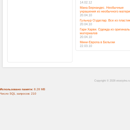
14.02.12
Мана Бернандес. Необычные
украшения из необычного матер
20.04.10
Гульнур Оздаглар. Все из пласти
20.04.10
Гари Харви. Одежда из оригинал
материалов
20.04.10
Мини-Европа в Бельгии
22.03.10
Copyright © 2026 etostylno.
Использовано памяти:
8.28 MB
Число SQL запросов: 210