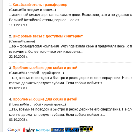
Китайский отель-трансформер
1.
(Статьи/По городам и весям...)
...истинный смысл спрятан на самом дне». Возможно
Великой Китайской стены, вернее – ее от...
11:11:2009 г.
Цифровые весы с доступом к Интернет
2.
(Статьи/Техника)
...ер – французская компания Withings взяла себе и придумала весы, 
илихудеть, более того – все эти измерени...
22:10:2009 г.
Проблемы, общие для собак и детей
3.
(Статьи/Мы с тобой - одной крови...)
...так, возьмите поводок и быстро и резко дерните его сверху вниз. Не с
крепче держать предмет зубами. Если собака поймет з...
03:10:2008 г.
Проблемы, общие для собак и детей
4.
(Новости/Мы с тобой - одной крови...)
...так, возьмите поводок и быстро и резко дерните его сверху вниз. Не с
крепче держать предмет зубами. Если собака поймет з...
03:10:2008 г.