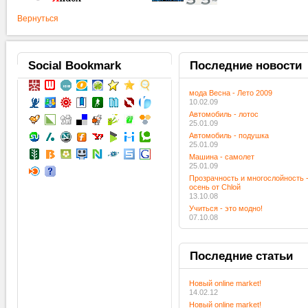
Вернуться
Social
Bookmark
Последние
новости
мода Весна - Лето 2009
10.02.09
Автомобиль - лотос
25.01.09
Автомобиль - подушка
25.01.09
Машина - самолет
25.01.09
Прозрачность и многослойность 
осень от Chloй
13.10.08
Учиться - это модно!
07.10.08
Последние
статьи
Новый online market!
14.02.12
Новый online market!