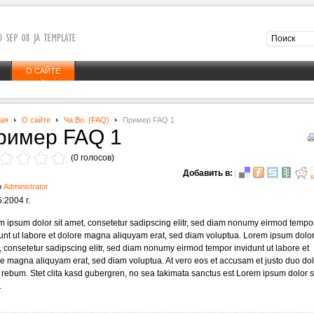
О САЙТЕ
ная
О сайте
Ча.Во. (FAQ)
Пример FAQ 1
ример FAQ 1
(0 голосов)
Добавить в:
р
Administrator
:2004 г.
 ipsum dolor sit amet, consetetur sadipscing elitr, sed diam nonumy eirmod tempo
unt ut labore et dolore magna aliquyam erat, sed diam voluptua. Lorem ipsum dolor 
 consetetur sadipscing elitr, sed diam nonumy eirmod tempor invidunt ut labore et
e magna aliquyam erat, sed diam voluptua. At vero eos et accusam et justo duo do
 rebum. Stet clita kasd gubergren, no sea takimata sanctus est Lorem ipsum dolor s
.