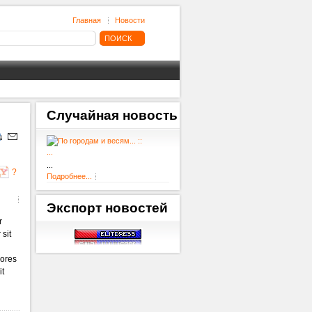
Главная
Новости
Случайная
новость
...
...
?
Подробнее...
Экспорт
новостей
r
sit
lores
it