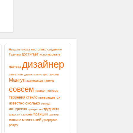
настолько
созданию
Неделя
показа
достигает
Причем
использовать
дизайнер
мастера
заметить
дистанции
удивительно
Мангуп
панель
задуматься
совсем
теперь
первая
творения
стекло
превращается
сколько
известно
откуда
интересно
трудности
прекрасно
Франции
шерсти
салона
цветов
маленький
машине
Джорджио
philips