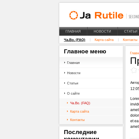
ГЛАВНАЯ
НОВОСТИ
СТАТЬИ
Ча.Во. (FAQ)
Карта сайта
Контакты
Главное
меню
Глав
П
Главная
Новости
Авто
Статьи
12:05
О сайте
Lorem
Ча.Во. (FAQ)
invid
amet,
Карта сайта
dolor
Контакты
et ea
amet
Последние
коментарии