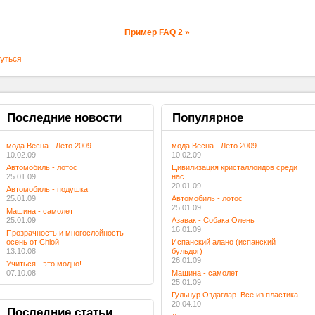
Пример FAQ 2 »
уться
Последние
новости
Популярное
мода Весна - Лето 2009
мода Весна - Лето 2009
10.02.09
10.02.09
Автомобиль - лотос
Цивилизация кристаллоидов среди
25.01.09
нас
20.01.09
Автомобиль - подушка
25.01.09
Автомобиль - лотос
25.01.09
Машина - самолет
25.01.09
Азавак - Собака Олень
16.01.09
Прозрачность и многослойность -
осень от Chloй
Испанский алано (испанский
13.10.08
бульдог)
26.01.09
Учиться - это модно!
07.10.08
Машина - самолет
25.01.09
Гульнур Оздаглар. Все из пластика
20.04.10
Последние
статьи