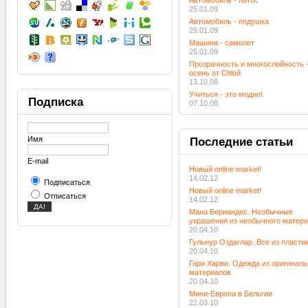
Автомобиль - лотос
25.01.09
Автомобиль - подушка
25.01.09
Машина - самолет
25.01.09
Прозрачность и многослойность 
осень от Chloй
13.10.08
Учиться - это модно!
Подписка
07.10.08
Имя
Последние
статьи
E-mail
Новый online market!
14.02.12
Подписаться
Новый online market!
Отписаться
14.02.12
Мана Бернандес. Необычные
украшения из необычного матер
20.04.10
Гульнур Оздаглар. Все из пласти
20.04.10
Гари Харви. Одежда из оригинал
материалов
20.04.10
Мини-Европа в Бельгии
22.03.10