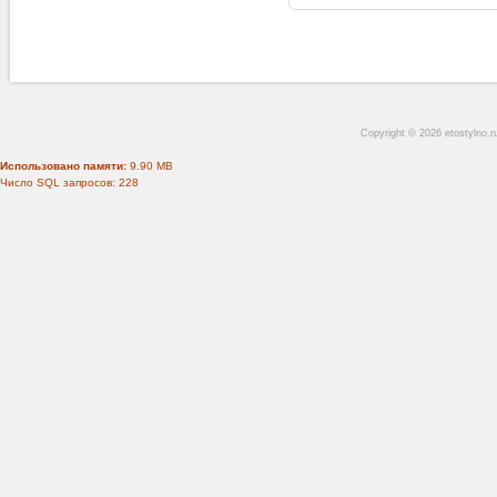
Copyright © 2026 etostylno.
Использовано памяти:
9.90 MB
Число SQL запросов: 228