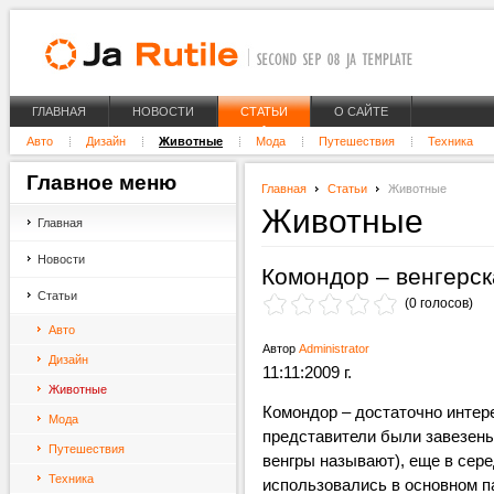
ГЛАВНАЯ
НОВОСТИ
СТАТЬИ
О САЙТЕ
Авто
Дизайн
Животные
Мода
Путешествия
Техника
Главное
меню
Главная
Статьи
Животные
Животные
Главная
Новости
Комондор – венгерск
Статьи
(0 голосов)
Авто
Автор
Administrator
Дизайн
11:11:2009 г.
Животные
Комондор – достаточно интер
Мода
представители были завезены
Путешествия
венгры называют), еще в серед
Техника
иcпользовались в основном п