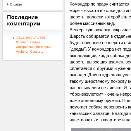
Комондор по праву считается 
О сайте
мире – высота в холке достиг
Последние
шерсть, волоски которой спл
коментарии
более массивный вид.
Венгерскую овчарку покрывает
Шерсть собирается в отдельн
[04.17.2009-17:04:51...
будет описание ее шерсти с 
Добавить статью
История часового дома
"дреды". У комондора нет по
Vacheron Consta...
выпадающий, когда собака дос
шерсть, выросшая взамен, ве
сплетается с другими и уже н
выпадет. Длина «дредов» уве
такому шерстяному покрову к
расчесывали и не линяют. И т
«бронежилетом» - очень непр
даже холодному оружию. Под
помогает собаке переносить к
кавказских халатов. Благода
чувствовать и в квартире и на