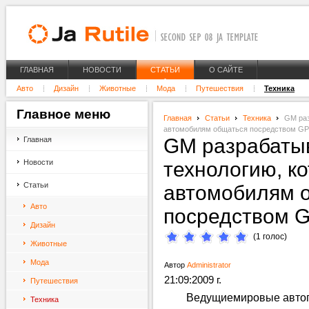
ГЛАВНАЯ
НОВОСТИ
СТАТЬИ
О САЙТЕ
Авто
Дизайн
Животные
Мода
Путешествия
Техника
Главное
меню
Главная
Статьи
Техника
GM раз
автомобилям общаться посредством GP
GM разрабаты
Главная
Новости
технологию, к
Статьи
автомобилям 
Авто
посредством 
Дизайн
(1 голос)
Животные
Мода
Автор
Administrator
21:09:2009 г.
Путешествия
Ведущиемировые автопр
Техника