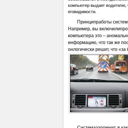
компьютер выдает водителю, ч
еговидимости.
Принципработы системы
Например, вы включилипрот
компьютера это – аномальн
информацию, что так же пос
онлогически решит, что «за
Системазапомнит, в как