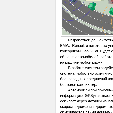
Разработкой данной техно
BMW, Renault и некоторых ун
консорциум Car-2-Car. Будет 
общенияавтомобилей, работа
на машине любой марки.
В работе системы задейс
система глобальногоспутнико
беспроводных соединений и
бортовой компьютер.
Автомобили при приближ
информацию, GPSуказывает м
собирает через датчики иана
скорость движения, дорожные
обменивается этими данными 