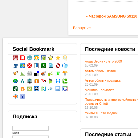
« Часофон SAMSUNG S9110
Вернуться
Social
Bookmark
Последние
новости
мода Весна - Лето 2009
10.02.09
Автомобиль - лотос
25.01.09
Автомобиль - подушка
25.01.09
Машина - самолет
25.01.09
Прозрачность и многослойность 
осень от Chloй
13.10.08
Учиться - это модно!
Подписка
07.10.08
Имя
Последние
статьи