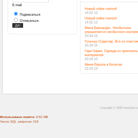
E-mail
Новый online market!
14.02.12
Подписаться
Новый online market!
Отписаться
14.02.12
Мана Бернандес. Необычные
украшения из необычного матер
20.04.10
Гульнур Оздаглар. Все из пласти
20.04.10
Гари Харви. Одежда из оригинал
материалов
20.04.10
Мини-Европа в Бельгии
22.03.10
Copyright © 2026 etostylno.
Использовано памяти:
9.82 MB
Число SQL запросов: 218