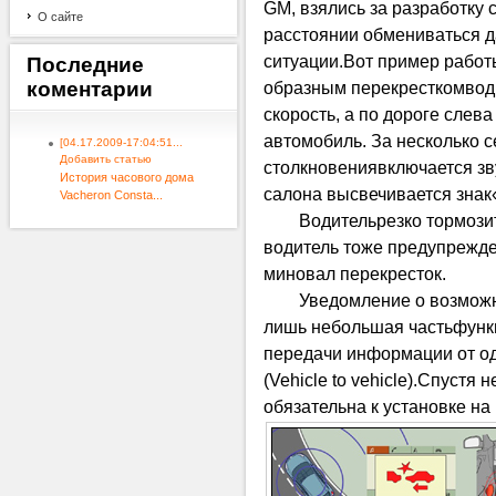
GM
, взялись за разработк
О сайте
расстоянии обмениваться 
ситуации.Вот пример работы
Последние
коментарии
образным перекресткомводи
скорость, а по дороге слев
автомобиль. За несколько с
[04.17.2009-17:04:51...
Добавить статью
столкновениявключается зв
История часового дома
салона высвечивается знак
Vacheron Consta...
Водительрезко тормози
водитель тоже предупрежде
миновал перекресток.
Уведомление о возможн
лишь небольшая частьфунк
передачи информации от од
(Vehicle to vehicle).Спустя 
обязательна к установке на