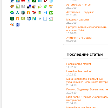
10.02.09
Автомобиль - лотос
25.01.09
Автомобиль - подушка
25.01.09
Машина - самолет
25.01.09
Прозрачность и многослойность 
осень от Chloй
13.10.08
Учиться - это модно!
07.10.08
Последние
статьи
Новый online market!
14.02.12
Новый online market!
14.02.12
Мана Бернандес. Необычные
украшения из необычного матер
20.04.10
Гульнур Оздаглар. Все из пласти
20.04.10
Гари Харви. Одежда из оригинал
материалов
20.04.10
Мини-Европа в Бельгии