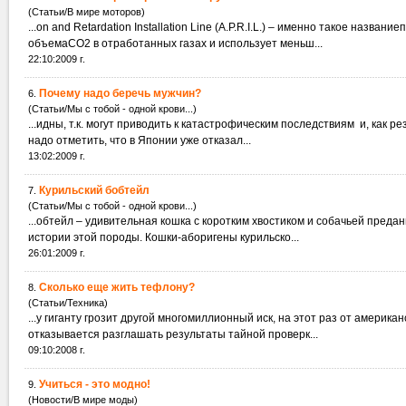
(Статьи/В мире моторов)
...on and Retardation Installation Line (A.P.R.I.L.) – именно такое назва
объемаСО2 в отработанных газах и использует меньш...
22:10:2009 г.
Почему надо беречь мужчин?
6.
(Статьи/Мы с тобой - одной крови...)
...идны, 
надо отметить, что в Японии уже отказал...
13:02:2009 г.
Курильский бобтейл
7.
(Статьи/Мы с тобой - одной крови...)
...обтейл – удивительная кошка с коротким хвостиком и собачьей пред
истории этой породы. Кошки-аборигены курильско...
26:01:2009 г.
Сколько еще жить тефлону?
8.
(Статьи/Техника)
...у гиганту грозит другой многомиллионный иск, на этот раз от америк
отказывается разглашать результаты тайной проверк...
09:10:2008 г.
Учиться - это модно!
9.
(Новости/В мире моды)