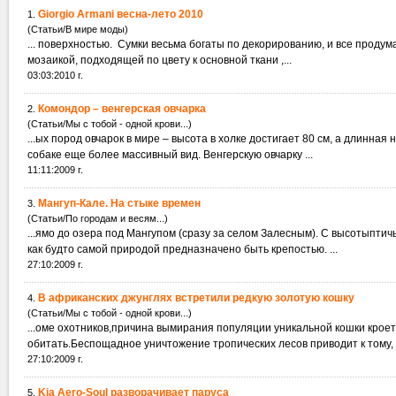
Giorgio Armani весна-лето 2010
1.
(Статьи/В мире моды)
... поверхностью. Сумки весьма богаты по декорированию, и все продум
мозаикой, подходящей по цвету к основной ткани ,...
03:03:2010 г.
Комондор – венгерская овчарка
2.
(Статьи/Мы с тобой - одной крови...)
...ых пород овчарок в мире – высота в холке достигает 80 см, а длинна
собаке еще более массивный вид. Венгерскую овчарку ...
11:11:2009 г.
Мангуп-Кале. На стыке времен
3.
(Статьи/По городам и весям...)
...ямо до озера под Мангупом (сразу за селом Залесным). С высотыптич
как будто самой природой предназначено быть крепостью. ...
27:10:2009 г.
В африканских джунглях встретили редкую золотую кошку
4.
(Статьи/Мы с тобой - одной крови...)
...оме охотников,причина вымирания популяции уникальной кошки крое
обитать.Беспощадное уничтожение тропических лесов приводит к тому, ч
27:10:2009 г.
Kia Aero-Soul разворачивает паруса
5.