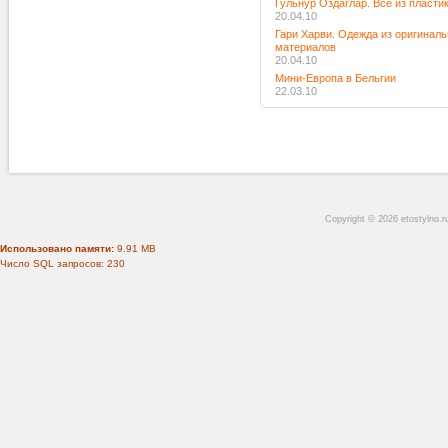
Гульнур Оздаглар. Все из пласти
20.04.10
Гари Харви. Одежда из оригинал
материалов
20.04.10
Мини-Европа в Бельгии
22.03.10
Copyright © 2026 etostylno.
Использовано памяти:
9.91 MB
Число SQL запросов: 230