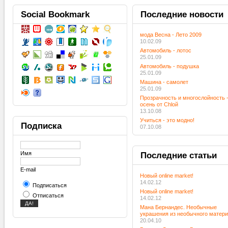
Social
Bookmark
Последние
новости
мода Весна - Лето 2009
10.02.09
Автомобиль - лотос
25.01.09
Автомобиль - подушка
25.01.09
Машина - самолет
25.01.09
Прозрачность и многослойность 
осень от Chloй
13.10.08
Учиться - это модно!
Подписка
07.10.08
Имя
Последние
статьи
E-mail
Новый online market!
14.02.12
Подписаться
Новый online market!
Отписаться
14.02.12
Мана Бернандес. Необычные
украшения из необычного матер
20.04.10