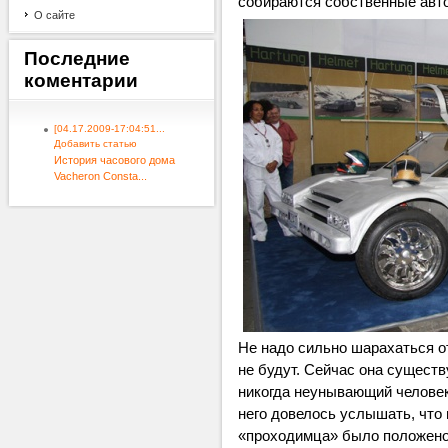
собираются собственные авт
О сайте
Последние
коментарии
[04.17.2009-17:04:51...
Добавить статью
История часового дома
Vacheron Consta...
Не надо сильно шарахаться от
не будут. Сейчас она существ
никогда неунывающий человек
него довелось услышать, что
«проходимца» было положено 