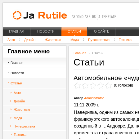
ГЛАВНАЯ
НОВОСТИ
СТАТЬИ
О САЙТЕ
Авто
Дизайн
Животные
Мода
Путешествия
Техника
Главное
меню
Главная
Статьи
Статьи
Главная
Новости
Автомобильное «чуд
Статьи
(0 голосов)
Авто
Автор
Administrator
Дизайн
11:11:2009 г.
Животные
Наверняка, одним из самых н
Мода
франкфуртского автосалона до
созданный в …Андорре. Да, н
Путешествия
времен эта страна вписана в 
Техника