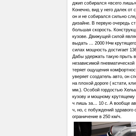
джип собирался «всего лишь» 
Конечно, вид у него далек от 
он и не собирался сильно сл
дизайне. В первую очередь ст
большая скорость. Конструк
кузове. Движущей силой явля
выдать … 2000 Н•м крутящег
силах мощность достигает 136
Дабы удержать такую прыть в
независимой пневматической 
теряет ощущения комфортност
уверяет создатель авто, он сп
на плохой дороге ( кстати, к
мм.). Особой гордостью Хельм
кузову и мощному крутящему м
ч лишь за… 10 с. А вообще а
ч, но, с побуждений здравого
ограничение в 250 км/ч.