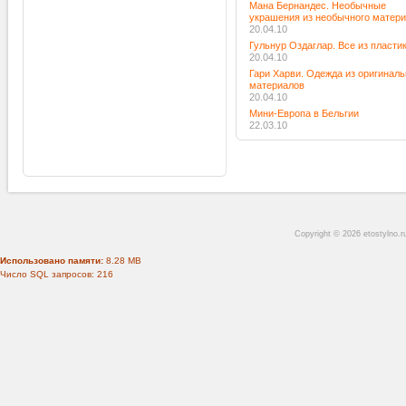
Мана Бернандес. Необычные
украшения из необычного матер
20.04.10
Гульнур Оздаглар. Все из пласти
20.04.10
Гари Харви. Одежда из оригинал
материалов
20.04.10
Мини-Европа в Бельгии
22.03.10
Copyright © 2026 etostylno.
Использовано памяти:
8.28 MB
Число SQL запросов: 216