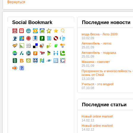
Вернуться
Social
Bookmark
Последние
новости
мода Весна - Лето 2009
10.02.09
Автомобиль - лотос
25.01.09
Автомобиль - подушка
25.01.09
Машина - самолет
25.01.09
Прозрачность и многослойность 
осень от Chloй
13.10.08
Учиться - это модно!
07.10.08
Последние
статьи
Новый online market!
14.02.12
Новый online market!
14.02.12