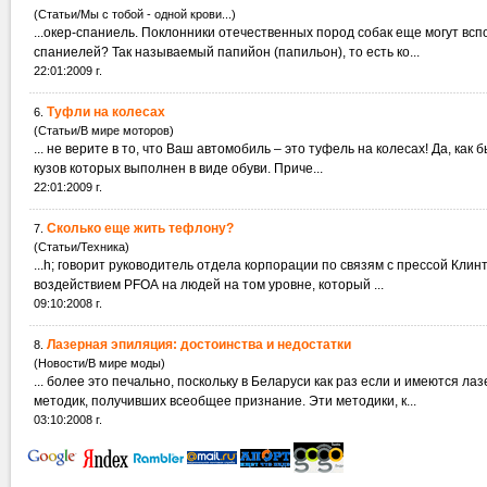
(Статьи/Мы с тобой - одной крови...)
спаниелей? Так называемый папийон (папильон), то есть ко...
22:01:2009 г.
Туфли на колесах
6.
(Статьи/В мире моторов)
... не верите в то, чт
кузов которых выполнен в виде обуви. Приче...
22:01:2009 г.
Сколько еще жить тефлону?
7.
(Статьи/Техника)
...h; говорит руководитель отдела корпорации по связям с прессой Клин
воздействием PFOA на людей на том уровне, который ...
09:10:2008 г.
Лазерная эпиляция: достоинства и недостатки
8.
(Новости/В мире моды)
... более это печально, поскольку в Беларуси как раз если и имеются л
методик, получивших всеобщее признание. Эти методики, к...
03:10:2008 г.