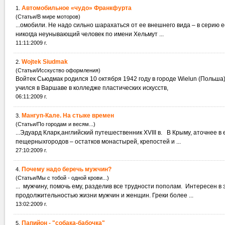
Автомобильное «чудо» Франкфурта
1.
(Статьи/В мире моторов)
...омобили. Не надо сильно шарахаться от ее внешнего вида – в сер
никогда неунывающий человек по имени Хельмут ...
11:11:2009 г.
Wojtek Siudmak
2.
(Статьи/Исскуство оформления)
Войтек Сьюдмак родился 10 октября 1942 году в городе Wielun (Польша)
учился в Варшаве в колледже пластических искусств,
06:11:2009 г.
Мангуп-Кале. На стыке времен
3.
(Статьи/По городам и весям...)
...Эдуард Кларк,английский путешественник ХVIII в. В Крыму, аточнее в
пещерныхгородов – остатков монастырей, крепостей и ...
27:10:2009 г.
Почему надо беречь мужчин?
4.
(Статьи/Мы с тобой - одной крови...)
... мужчину, помочь ему, разде
продолжительностью жизни мужчин и женщин. Греки более ...
13:02:2009 г.
Папийон - "собака-бабочка"
5.