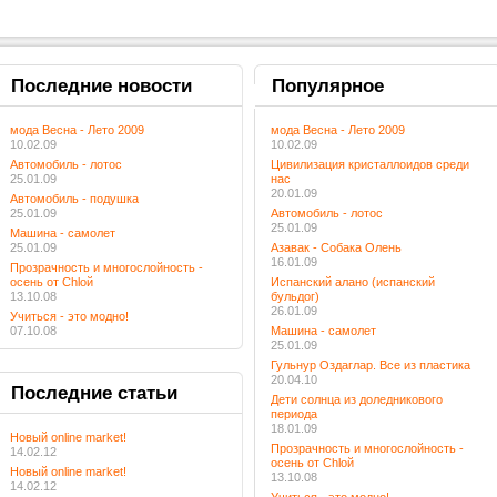
Последние
новости
Популярное
мода Весна - Лето 2009
мода Весна - Лето 2009
10.02.09
10.02.09
Автомобиль - лотос
Цивилизация кристаллоидов среди
25.01.09
нас
20.01.09
Автомобиль - подушка
25.01.09
Автомобиль - лотос
25.01.09
Машина - самолет
25.01.09
Азавак - Собака Олень
16.01.09
Прозрачность и многослойность -
осень от Chloй
Испанский алано (испанский
13.10.08
бульдог)
26.01.09
Учиться - это модно!
07.10.08
Машина - самолет
25.01.09
Гульнур Оздаглар. Все из пластика
20.04.10
Последние
статьи
Дети солнца из доледникового
периода
18.01.09
Новый online market!
Прозрачность и многослойность -
14.02.12
осень от Chloй
Новый online market!
13.10.08
14.02.12