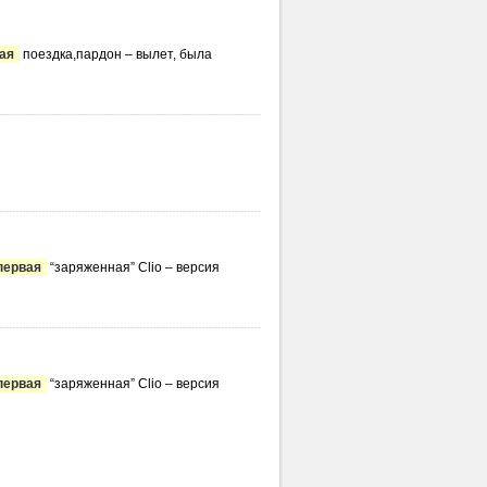
ая
поездка,пардон – вылет, была
первая
“заряженная” Clio – версия
первая
“заряженная” Clio – версия