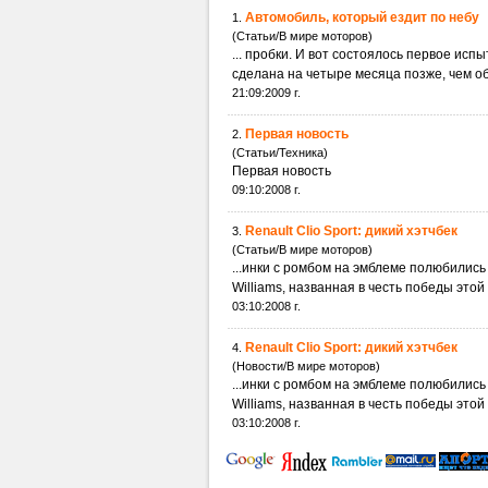
Автомобиль, который ездит по небу
1.
(Статьи/В мире моторов)
... пробки. И вот состоялось первое исп
сделана на четыре месяца позже, чем об
21:09:2009 г.
Первая новость
2.
(Статьи/Техника)
Первая новость
09:10:2008 г.
Renault Clio Sport: дикий хэтчбек
3.
(Статьи/В мире моторов)
...инки с ромбом на эмблеме полюбилис
Williams, названная в честь победы этой к
03:10:2008 г.
Renault Clio Sport: дикий хэтчбек
4.
(Новости/В мире моторов)
...инки с ромбом на эмблеме полюбилис
Williams, названная в честь победы этой к
03:10:2008 г.