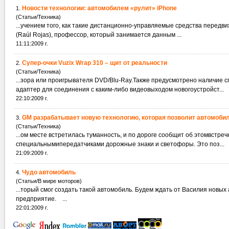
Новости технологии: автомобилем «рулит» iPhone
1.
(Статьи/Техника)
...учением того, как такие дистанционно-управляемые средства перед
(Raúl Rojas), профессор, который занимается данным ...
11:11:2009 г.
Супер-очки Vuzix Wrap 310 – щит от реальности
2.
(Статьи/Техника)
...зора или проигрывателя DVD/Blu-Ray.Также предусмотрено наличие с
адаптер для соединения с каким-либо видеовыходом новогоустройст...
22:10:2009 г.
GM разрабатывает новую технологию, которая позволит автомоб
3.
(Статьи/Техника)
специальнымипередатчиками дорожные знаки и светофоры. Это поз...
21:09:2009 г.
Чудо автомобиль
4.
(Статьи/В мире моторов)
...торый смог создать такой автомобиль. Будем ждать от Василия новых
предприятие. ...
22:01:2009 г.