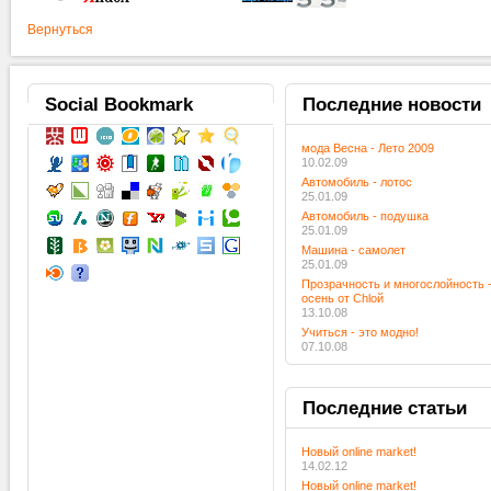
Вернуться
Social
Bookmark
Последние
новости
мода Весна - Лето 2009
10.02.09
Автомобиль - лотос
25.01.09
Автомобиль - подушка
25.01.09
Машина - самолет
25.01.09
Прозрачность и многослойность 
осень от Chloй
13.10.08
Учиться - это модно!
07.10.08
Последние
статьи
Новый online market!
14.02.12
Новый online market!