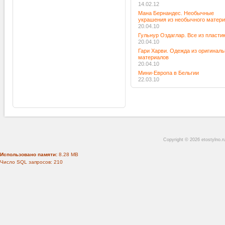
14.02.12
Мана Бернандес. Необычные
украшения из необычного матер
20.04.10
Гульнур Оздаглар. Все из пласти
20.04.10
Гари Харви. Одежда из оригинал
материалов
20.04.10
Мини-Европа в Бельгии
22.03.10
Copyright © 2026 etostylno.
Использовано памяти:
8.28 MB
Число SQL запросов: 210