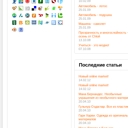
10.02.09
Автомобиль - лотос
25.01.09
Автомобиль - подушка
25.01.09
Машина - самолет
25.01.09
Прозрачность и многослойность 
осень от Chloй
13.10.08
Учиться - это модно!
07.10.08
Последние
статьи
Новый online market!
14.02.12
Новый online market!
14.02.12
Мана Бернандес. Необычные
украшения из необычного матер
20.04.10
Гульнур Оздаглар. Все из пласти
20.04.10
Гари Харви. Одежда из оригинал
материалов
20.04.10