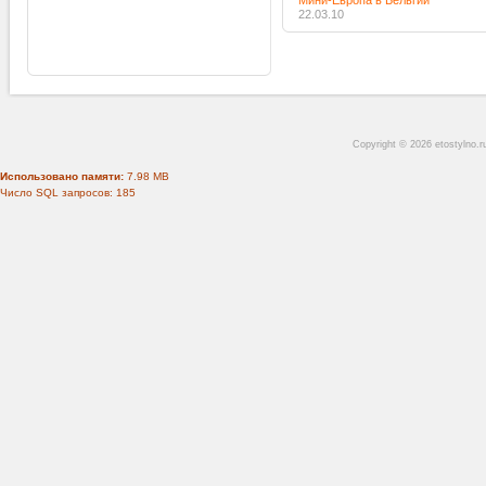
Мини-Европа в Бельгии
22.03.10
Copyright © 2026 etostylno.
Использовано памяти:
7.98 MB
Число SQL запросов: 185