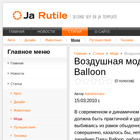
ГЛАВНАЯ
НОВОСТИ
СТАТЬИ
О САЙТЕ
Авто
Дизайн
Животные
Мода
Путешествия
Техника
Главное
меню
Главная
Статьи
Мода
Воздушная
Воздушная мод
Главная
Balloon
Новости
(0 голосов)
Статьи
Авто
Автор
Administrator
15:03:2010 г.
Дизайн
Животные
В современном и динамичном 
должна быть практичной и уд
Мода
выбиваясь из рамок обыденно
Путешествия
совершенно, казалось бы, не
Техника
дизайнер Daisy Balloon, рабо