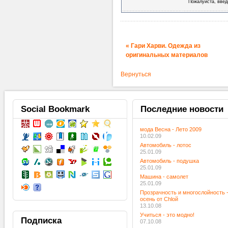
Пожалуйста, введ
« Гари Харви. Одежда из
оригинальных материалов
Вернуться
Social
Bookmark
Последние
новости
мода Весна - Лето 2009
10.02.09
Автомобиль - лотос
25.01.09
Автомобиль - подушка
25.01.09
Машина - самолет
25.01.09
Прозрачность и многослойность 
осень от Chloй
13.10.08
Учиться - это модно!
Подписка
07.10.08