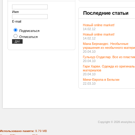
Имя
Последние
статьи
E-mail
Новый online market!
14.02.12
Подписаться
Новый online market!
Отписаться
14.02.12
Мана Бернандес. Необычные
украшения из необычного матер
20.04.10
Гульнур Оздаглар. Все из пласти
20.04.10
Гари Харви. Одежда из оригинал
материалов
20.04.10
Мини-Европа в Бельгии
22.03.10
Copyright © 2026 etostylno.
Использовано памяти:
9.79 MB