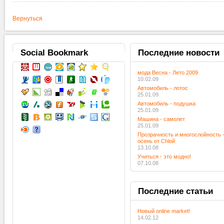
Вернуться
Social
Bookmark
Последние
новости
мода Весна - Лето 2009
10.02.09
Автомобиль - лотос
25.01.09
Автомобиль - подушка
25.01.09
Машина - самолет
25.01.09
Прозрачность и многослойность 
осень от Chloй
13.10.08
Учиться - это модно!
07.10.08
Последние
статьи
Новый online market!
14.02.12