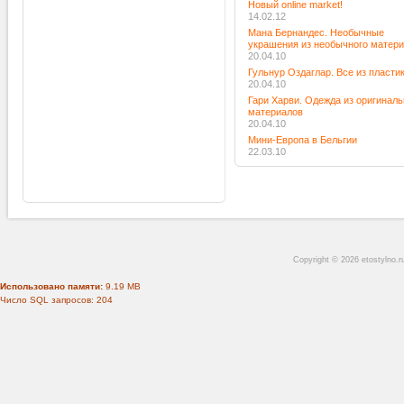
Новый online market!
14.02.12
Мана Бернандес. Необычные
украшения из необычного матер
20.04.10
Гульнур Оздаглар. Все из пласти
20.04.10
Гари Харви. Одежда из оригинал
материалов
20.04.10
Мини-Европа в Бельгии
22.03.10
Copyright © 2026 etostylno.
Использовано памяти:
9.19 MB
Число SQL запросов: 204