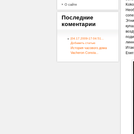
Koko
О сайте
Необ
сопе
Последние
Этни
коментарии
купа
возд
поди
[04.17.2009-17:04:51...
линн
Добавить статью
Итак
История часового дома
Егип
Vacheron Consta...