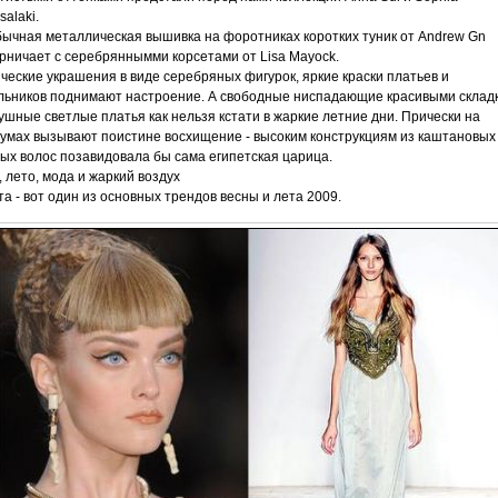
salaki.
ычная металлическая вышивка на форотниках коротких туник от Andrew Gn
рничает с серебряннымми корсетами от Lisa Mayock.
ческие украшения в виде серебряных фигурок, яркие краски платьев и
льников поднимают настроение. А свободные ниспадающие красивыми склад
ушные светлые платья как нельзя кстати в жаркие летние дни. Прически на
умах вызывают поистине восхищение - высоким конструкциям из каштановых
ых волос позавидовала бы сама египетская царица.
, лето, мода и жаркий воздух
та - вот один из основных трендов весны и лета 2009.