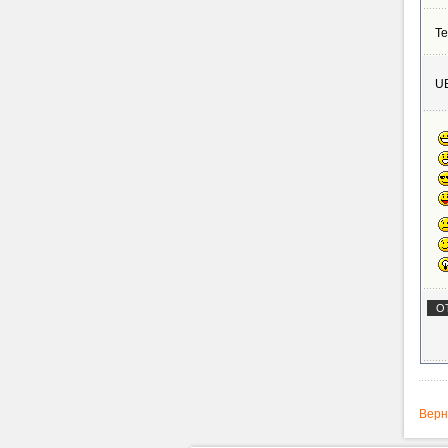
Те
U
Верн