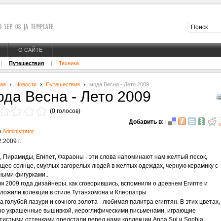
О САЙТЕ
Путешествия
Техника
ная
Новости
Путешествия
мода Весна - Лето 2009
ода Весна - Лето 2009
(0 голосов)
Добавить в:
р
Administrator
:2009 г.
, Пирамиды, Египет, Фараоны - эти слова напоминают нам желтый песок,
щее солнце, смуглых загорелых людей в желтых одеждах, черную керамику с
ными фигурками..
м 2009 года дизайнеры, как сговорившись, вспомнили о древнем Египте и
ложили колекции в стиле Тутанхомона и Клеопатры.
а голубой лазури и сочного золота - любимая палитра египтян. В этих цветах,
о украшенные вышивкой, иероглифическими письменами, играющие
тистыми оттенками предстали перед нами коллекции Anna Sui и Sophia