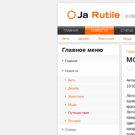
ГЛАВНАЯ
НОВОСТИ
СТАТЬИ
Авто
Дизайн
Животные
Мода
Главное
меню
Глав
м
Главная
Новости
Авто
Авто
10:02
Дизайн
Лето
Животные
паля
Мода
крас
Лето
Путешествия
пред
Техника
Цвет
щедр
Статьи
золо