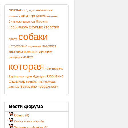
платье
технология
ситуация
никогда
жители
климата
котенка
Японии
бутылок
придется
сколько
необычного
столетия
собаки
sparta
Естественно
появился
скромный
многие
костюмы
помощи
можете
лазерная
которая
чувствовать
Особенно
Европа
приходит
будущего
Оздаглар
превратить
периода
Возможно
данные
поверхности
Вести
форума
Общее (0)
Самая новая тема (0)
Тестовое сообщение (0)