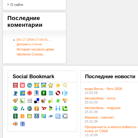
О сайте
Последние
коментарии
[04.17.2009-17:04:51...
Добавить статью
История часового дома
Vacheron Consta...
Social
Bookmark
Последние
новости
мода Весна - Лето 2009
10.02.09
Автомобиль - лотос
25.01.09
Автомобиль - подушка
25.01.09
Машина - самолет
25.01.09
Прозрачность и многослойность 
осень от Chloй
13.10.08