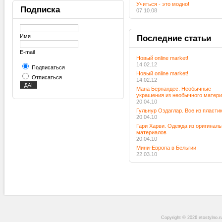
Учиться - это модно!
Подписка
07.10.08
Имя
Последние
статьи
E-mail
Новый online market!
14.02.12
Подписаться
Новый online market!
Отписаться
14.02.12
Мана Бернандес. Необычные
украшения из необычного матер
20.04.10
Гульнур Оздаглар. Все из пласти
20.04.10
Гари Харви. Одежда из оригинал
материалов
20.04.10
Мини-Европа в Бельгии
22.03.10
Copyright © 2026 etostylno.