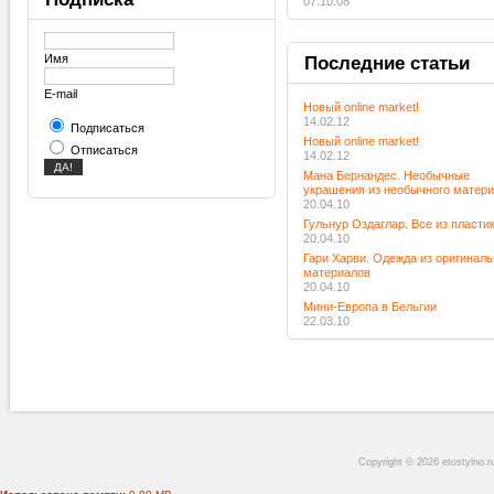
07.10.08
Имя
Последние
статьи
E-mail
Новый online market!
14.02.12
Подписаться
Новый online market!
Отписаться
14.02.12
Мана Бернандес. Необычные
украшения из необычного матер
20.04.10
Гульнур Оздаглар. Все из пласти
20.04.10
Гари Харви. Одежда из оригинал
материалов
20.04.10
Мини-Европа в Бельгии
22.03.10
Copyright © 2026 etostylno.