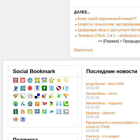
ДАЛЕЕ...
Кому такой перочинный ножик??
Новости технологии: автомобилем
Цифровые весы с доступом к Инт
Телефон VTech: 2 в 1 – мобильно
<< [Первая]
< Предыду
Вернуться
Social
Bookmark
Последние
новости
мода Весна - Лето 2009
10.02.09
Автомобиль - лотос
25.01.09
Автомобиль - подушка
25.01.09
Машина - самолет
25.01.09
Прозрачность и многослойность 
осень от Chloй
13.10.08
Учиться - это модно!
Подписка