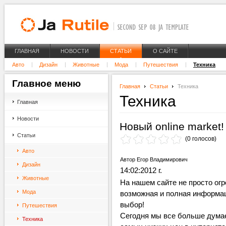
ГЛАВНАЯ
НОВОСТИ
СТАТЬИ
О САЙТЕ
Авто
Дизайн
Животные
Мода
Путешествия
Техника
Главное
меню
Главная
Статьи
Техника
Техника
Главная
Новости
Новый online market!
Статьи
(0 голосов)
Авто
Автор Егор Владимирович
Дизайн
14:02:2012 г.
Животные
На нашем сайте не просто огр
Мода
возможная и полная информац
выбор!
Путешествия
Сегодня мы все больше думае
Техника