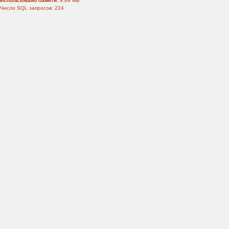
Использовано памяти:
9.89 MB
Число SQL запросов: 224