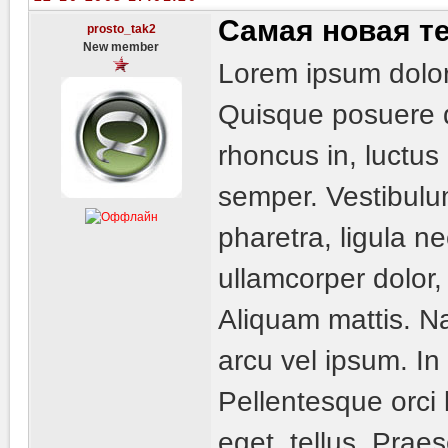
Самая новая т
prosto_tak2
New member
Lorem ipsum dolor 
Quisque posuere q
rhoncus in, luctu
semper. Vestibulum
pharetra, ligula n
ullamcorper dolor,
Aliquam mattis. N
arcu vel ipsum. In 
Pellentesque orci 
eget, tellus. Prae