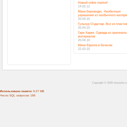
Новый online market!
14.02.12
Мана Бернандес. Необычные
украшения из необычного матер
20.04.10
Гульнур Оздаглар. Все из пласти
20.04.10
Гари Харви. Одежда из оригинал
материалов
20.04.10
Мини-Европа в Бельгии
22.03.10
Copyright © 2026 etostylno.
Использовано памяти:
9.07 MB
Число SQL запросов: 186