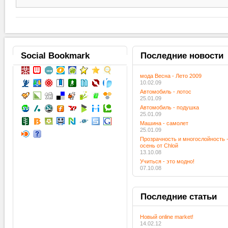
Social
Bookmark
Последние
новости
мода Весна - Лето 2009
10.02.09
Автомобиль - лотос
25.01.09
Автомобиль - подушка
25.01.09
Машина - самолет
25.01.09
Прозрачность и многослойность 
осень от Chloй
13.10.08
Учиться - это модно!
07.10.08
Последние
статьи
Новый online market!
14.02.12