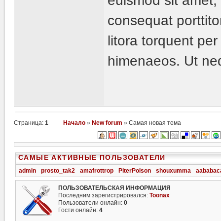
euismod sit amet, t
consequat porttito
litora torquent pe
himenaeos. Ut neq
Страница:
1
Начало
»
New forum
» Самая новая тема
САМЫЕ АКТИВНЫЕ ПОЛЬЗОВАТЕЛИ
admin
prosto_tak2
amafrottrop
PiterPolson
shouxumma
aababac
ПОЛЬЗОВАТЕЛЬСКАЯ ИНФОРМАЦИЯ
Последним зарегистрировался:
Toonax
Пользователи онлайн:
0
Гости онлайн:
4