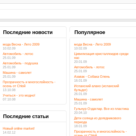
Последние
новости
Популярное
мода Весна - Лето 2009
мода Весна - Лето 2009
10.02.09
10.02.09
Автомобиль - лотос
Цивилизация кристаллоидов среди
25.01.09
нас
20.01.09
Автомобиль - подушка
25.01.09
Автомобиль - лотос
25.01.09
Машина - самолет
25.01.09
Азавак - Собака Олень
16.01.09
Прозрачность и многослойность -
осень от Chloй
Испанский алано (испанский
13.10.08
бульдог)
26.01.09
Учиться - это модно!
07.10.08
Машина - самолет
25.01.09
Гульнур Оздаглар. Все из пластика
20.04.10
Последние
статьи
Дети солнца из доледникового
периода
18.01.09
Новый online market!
Прозрачность и многослойность -
14.02.12
осень от Chloй