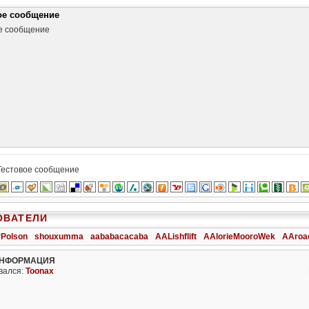
ое сообщение
е сообщение
Тестовое сообщение
ОВАТЕЛИ
rPolson
shouxumma
aababacacaba
AALishflift
AAlorieMooroWek
AAroa
ИНФОРМАЦИЯ
вался:
Toonax