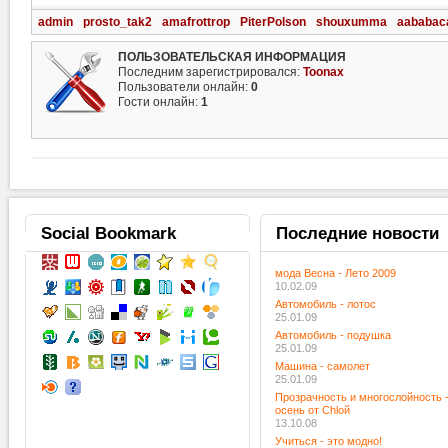
admin
prosto_tak2
amafrottrop
PiterPolson
shouxumma
aababac
ПОЛЬЗОВАТЕЛЬСКАЯ ИНФОРМАЦИЯ
Последним зарегистрировался:
Toonax
Пользователи онлайн:
0
Гости онлайн:
1
Social
Bookmark
Последние
новости
мода Весна - Лето 2009
10.02.09
Автомобиль - лотос
25.01.09
Автомобиль - подушка
25.01.09
Машина - самолет
25.01.09
Прозрачность и многослойность 
осень от Chloй
13.10.08
Учиться - это модно!