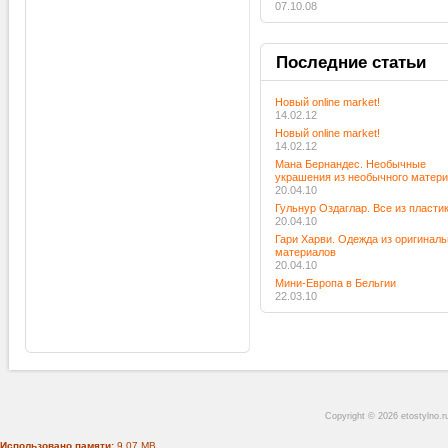
07.10.08
Последние
статьи
Новый online market!
14.02.12
Новый online market!
14.02.12
Мана Бернандес. Необычные
украшения из необычного матер
20.04.10
Гульнур Оздаглар. Все из пласти
20.04.10
Гари Харви. Одежда из оригинал
материалов
20.04.10
Мини-Европа в Бельгии
22.03.10
Copyright © 2026 etostylno.
Использовано памяти:
9.07 MB